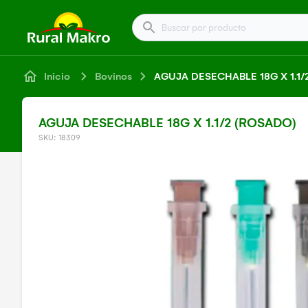
Buscar por producto
Inicio
Bovinos
AGUJA DESECHABLE 18G X 1.1/
AGUJA DESECHABLE 18G X 1.1/2 (ROSADO)
SKU: 18309