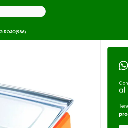
G ROJO(986)
Com
al
Ten
pro