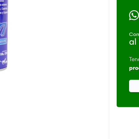
Com
al
Ten
pro