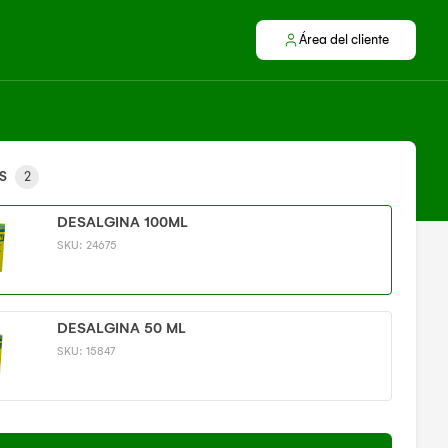
Área del cliente
S
2
DESALGINA 100ML
SKU:
24675
DESALGINA 50 ML
SKU:
15847