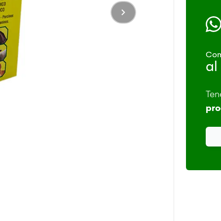
Com
al
Ten
pro