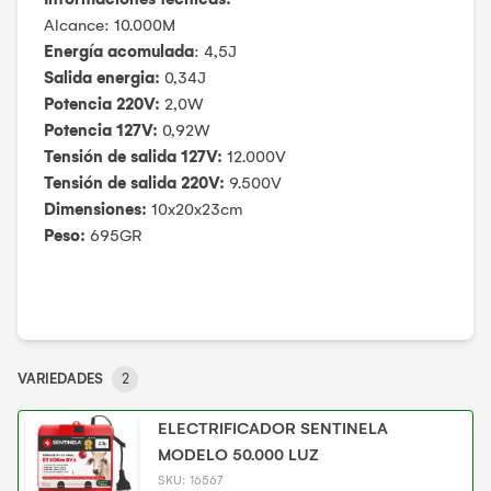
Alcance: 10.000M
Energ
í
a acomulada
: 4,5J
Salida energia:
0,34J
Potencia 220V:
2,0W
Potencia 127V:
0,92W
Tensi
ó
n de salida 127V:
12.000V
Tensi
ó
n de salida 220V:
9.500V
Dimensiones:
10x20x23cm
Peso:
695GR
VARIEDADES
2
ELECTRIFICADOR SENTINELA
MODELO 50.000 LUZ
SKU:
16567