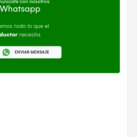
unicate con nosotros
 Whatsapp
emos todo lo que el
ductor
necesita
ENVIAR MENSAJE