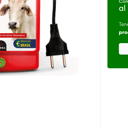
Com
al
Ten
pro