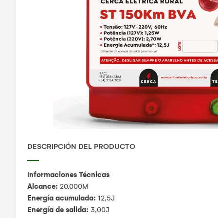
DESCRIPCIÓN DEL PRODUCTO
Informaciones Técnicas
Alcance:
20.000M
Energ
í
a acumulada:
12,5J
Energ
í
a de salida:
3,00J