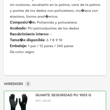
sin costuras, recubierto en la palma, cara de la palma
y puntas de los dedos con poliuretano, mu�eca con
elastano, forma anat�mica.
Composici
�
n:
Poliamida y poliuretano
Acabado:
PU palma/puntas de los dedos
Recubrimiento interno:
-
Tama
�
o disponible:
6 7 8 9 10
Embalaje:
1 par / 12 pares / 240 pares
De color negro
VARIEDADES
4
GUANTE SEGURIDAD PU 1003 G
SKU:
08640