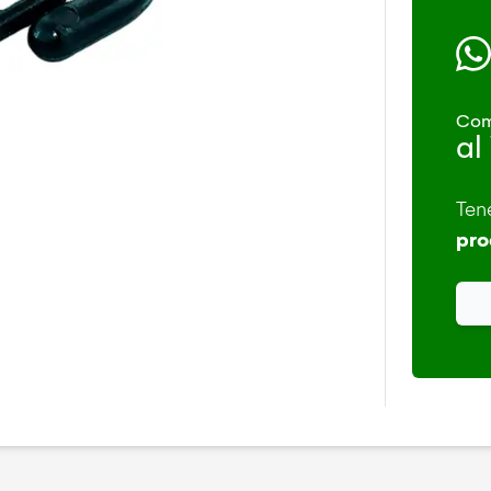
Com
al
Ten
pro