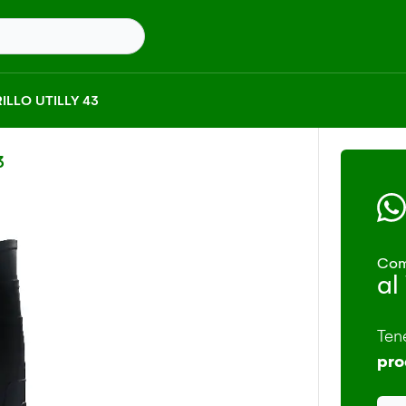
LLO UTILLY 43
3
Com
al
Ten
pro