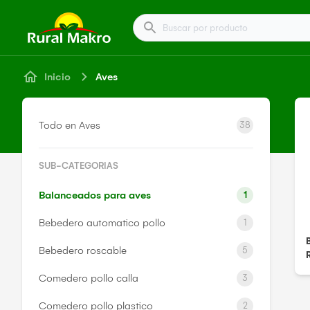
Buscar por producto
Inicio
Aves
Todo en Aves
38
SUB-CATEGORIAS
Balanceados para aves
1
Bebedero automatico pollo
1
Bebedero roscable
5
Comedero pollo calla
3
Comedero pollo plastico
2