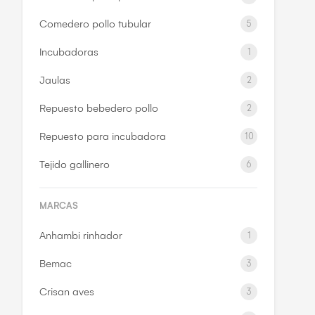
Comedero pollo tubular
5
Incubadoras
1
Jaulas
2
Repuesto bebedero pollo
2
Repuesto para incubadora
10
Tejido gallinero
6
MARCAS
Anhambi rinhador
1
Bemac
3
Crisan aves
3