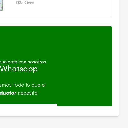
SKU:
02666
unicate con nosotros
 Whatsapp
emos todo lo que el
ductor
necesita
ENVIAR MENSAJE