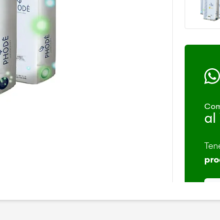
Com
al
Ten
pro