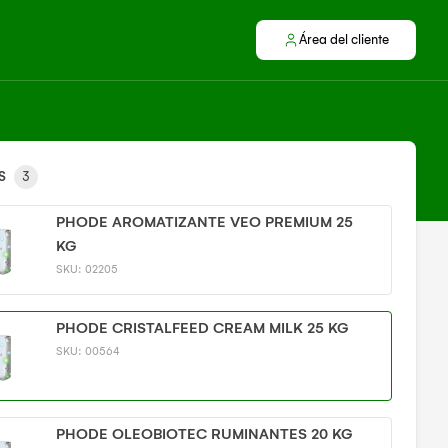
Área del cliente
S
3
PHODE AROMATIZANTE VEO PREMIUM 25
KG
SKU:
02205
PHODE CRISTALFEED CREAM MILK 25 KG
SKU:
00564
PHODE OLEOBIOTEC RUMINANTES 20 KG