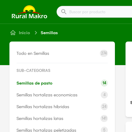
Buscar por producto
Inicio
Semillas
Todo en Semillas
274
SUB-CATEGORIAS
Semillas de pasto
14
Semillas hortalizas economicas
4
Semillas hortalizas híbridas
24
Semillas hortalizas latas
141
Semillas hortalizas peletizadas
5