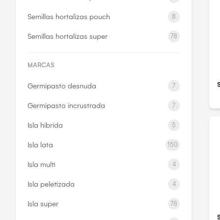
Semillas hortalizas pouch
8
Semillas hortalizas super
78
MARCAS
Germipasto desnuda
7
Germipasto incrustrada
7
Isla hibrida
5
Isla lata
150
Isla multi
4
Isla peletizada
4
Isla super
78